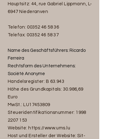
Hauptsitz: 44, rue Gabriel Lippmann, L-
6947 Niederanven
Telefon:
00352 46 58 36
Telefax:
00352 46 58 37
Name des Geschäftsführers: Ricardo
Ferreira
Rechtsform des Unternehmens:
Société Anonyme
Handelsregister: B 63.943
Höhe des Grundkapitals: 30.986,69
Euro
MwSt.: LU17453809
Steueridentifikationsnummer:
1998
2207 153
Website:
https://www.ums.lu
Host und Ersteller der Website: Sit-